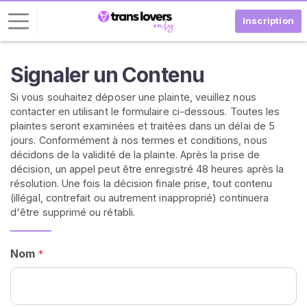
Inscription
C
Signaler un Contenu
o
Si vous souhaitez déposer une plainte, veuillez nous
n
contacter en utilisant le formulaire ci-dessous. Toutes les
n
plaintes seront examinées et traitées dans un délai de 5
e
jours. Conformément à nos termes et conditions, nous
x
décidons de la validité de la plainte. Après la prise de
i
décision, un appel peut être enregistré 48 heures après la
o
résolution. Une fois la décision finale prise, tout contenu
n
(illégal, contrefait ou autrement inapproprié) continuera
d'être supprimé ou rétabli.
I
N
S
Nom
*
C
R
I
V