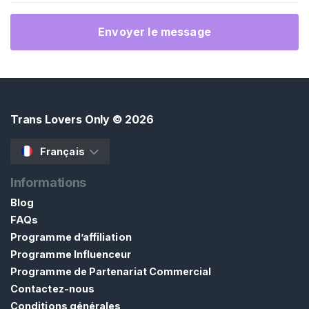
c
u
Envoyer le message
e
i
l
Trans Lovers Only
© 2026
P
a
Français
r
c
Informations
o
Blog
u
r
FAQs
i
Programme d’affiliation
r
Programme Influenceur
l
Programme de Partenariat Commercial
e
Contactez-nous
s
Conditions générales