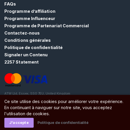
E
FAQs
Z
Programme d’affiliation
-
Programme Influenceur
V
O
Programme de Partenariat Commercial
U
Contactez-nous
S
G
Conditions générales
R
Politique de confidentialité
A
Signaler un Contenu
T
U
2257 Statement
I
T
E
M
E
N
ATW Ltd, Essex, SS0 7EU, United Kingdom
T
Ce site utilise des cookies pour améliorer votre expérience.
>
En continuant à naviguer sur notre site, vous acceptez
l'utilisation de cookies.
A
J'accepte
Politique de confidentialité
c