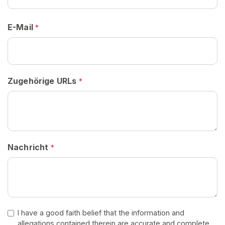
N
S
I
E-Mail
*
E
S
I
C
H
K
Zugehörige URLs
*
O
S
T
E
N
L
O
Nachricht
*
S
>
S
t
I have a good faith belief that the information and
a
allegations contained therein are accurate and complete.