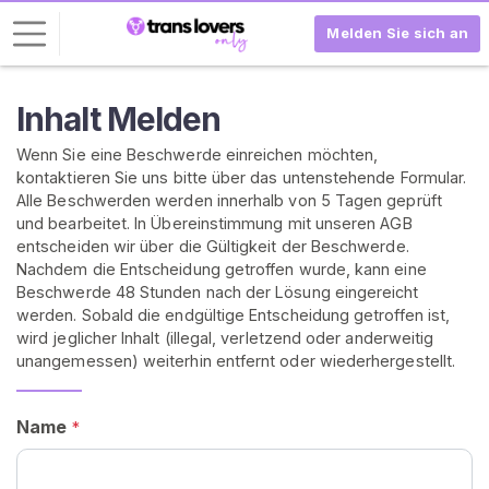
Melden Sie sich an
L
Inhalt Melden
o
Wenn Sie eine Beschwerde einreichen möchten,
g
kontaktieren Sie uns bitte über das untenstehende Formular.
-
Alle Beschwerden werden innerhalb von 5 Tagen geprüft
I
und bearbeitet. In Übereinstimmung mit unseren AGB
n
entscheiden wir über die Gültigkeit der Beschwerde.
Nachdem die Entscheidung getroffen wurde, kann eine
R
Beschwerde 48 Stunden nach der Lösung eingereicht
E
werden. Sobald die endgültige Entscheidung getroffen ist,
G
wird jeglicher Inhalt (illegal, verletzend oder anderweitig
I
unangemessen) weiterhin entfernt oder wiederhergestellt.
S
T
R
I
Name
*
E
R
E