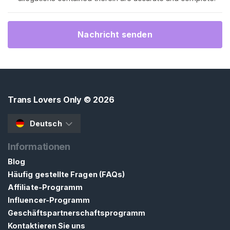
r
t
s
Nachricht senden
e
i
t
e
Trans Lovers Only
© 2026
S
u
Deutsch
c
h
Informationen
e
Blog
n
Häufig gestellte Fragen (FAQs)
S
Affiliate-Programm
i
Influencer-Programm
e
Geschäftspartnerschaftsprogramm
n
Kontaktieren Sie uns