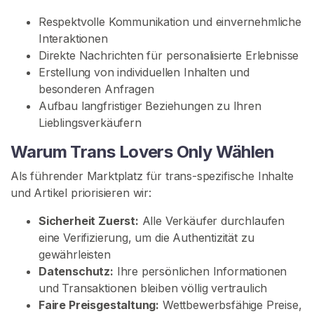
n
Respektvolle Kommunikation und einvernehmliche
i
Interaktionen
t
Direkte Nachrichten für personalisierte Erlebnisse
y
Erstellung von individuellen Inhalten und
besonderen Anfragen
T
Aufbau langfristiger Beziehungen zu Ihren
r
Lieblingsverkäufern
a
n
Warum Trans Lovers Only Wählen
s
Als führender Marktplatz für trans-spezifische Inhalte
-
und Artikel priorisieren wir:
P
a
Sicherheit Zuerst:
Alle Verkäufer durchlaufen
n
eine Verifizierung, um die Authentizität zu
t
gewährleisten
i
Datenschutz:
Ihre persönlichen Informationen
e
und Transaktionen bleiben völlig vertraulich
s
Faire Preisgestaltung:
Wettbewerbsfähige Preise,