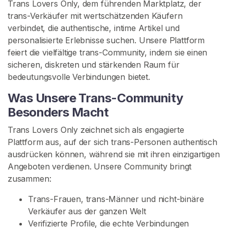
Trans Lovers Only, dem führenden Marktplatz, der
r
trans-Verkäufer mit wertschätzenden Käufern
t
verbindet, die authentische, intime Artikel und
s
personalisierte Erlebnisse suchen. Unsere Plattform
e
feiert die vielfältige trans-Community, indem sie einen
i
sicheren, diskreten und stärkenden Raum für
t
bedeutungsvolle Verbindungen bietet.
e
Was Unsere Trans-Community
S
Besonders Macht
u
Trans Lovers Only zeichnet sich als engagierte
c
Plattform aus, auf der sich trans-Personen authentisch
h
ausdrücken können, während sie mit ihren einzigartigen
e
Angeboten verdienen. Unsere Community bringt
n
zusammen:
S
i
Trans-Frauen, trans-Männer und nicht-binäre
e
Verkäufer aus der ganzen Welt
n
Verifizierte Profile, die echte Verbindungen