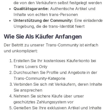
die von den Verkäufern selbst festgelegt werden
T
Qualitätsgarantie:
Authentische Artikel und
r
Inhalte von echten trans-Personen
a
Unterstützung der Community:
Eine einladende
n
Umgebung, die die trans-Identität feiert
s
F
Wie Sie Als Käufer Anfangen
ü
Der Beitritt zu unserer Trans-Community ist einfach
ß
und unkompliziert:
e
Erstellen Sie Ihr kostenloses Käuferkonto bei
T
Trans Lovers Only
r
Durchsuchen Sie Profile und Angebote in der
a
Trans-Community-Kategorie
n
Verbinden Sie sich mit Verkäufern, deren Inhalte
s
Sie ansprechen
-
Nehmen Sie sichere Käufe über unser
K
geschütztes Zahlungssystem vor
i
Genießen Sie Ihre exklusiven Artikel und Inhalte