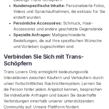
C
Kundenspezifische Inhalte:
Personalisierte Fotos,
o
Videos und Sprachaufnahmen, die exklusiv für Sie
n
erstellt wurden
t
Persönliche Accessoires:
Schmuck, Haar-
e
Accessoires und andere geschätzte Gegenstände
n
Spezielle Anfragen:
Maßgeschneiderte
t
Bestellungen, die auf Ihre spezifischen Wünsche
und Vorlieben zugeschnitten sind
T
Verbinden Sie Sich mit Trans-
r
a
Schöpfern
n
Trans Lovers Only ermöglicht bedeutungsvolle
s
Interaktionen zwischen Käufern und Verkäufern durch
-
unser fortschrittliches Nachrichtensystem. Lernen Sie
C
die Person hinter jedem Angebot kennen, besprechen
o
Sie individuelle Anfragen und bauen Sie dauerhafte
m
Verbindungen innerhalb unserer unterstützenden
m
Community auf. Unsere Plattform fördert:
u