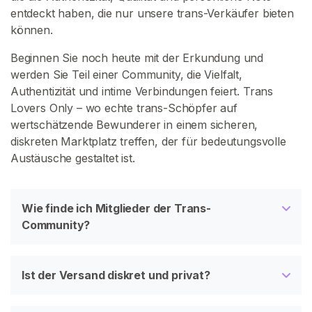
/
entdeckt haben, die nur unsere trans-Verkäufer bieten
S
können.
u
p
Beginnen Sie noch heute mit der Erkundung und
p
werden Sie Teil einer Community, die Vielfalt,
o
Authentizität und intime Verbindungen feiert. Trans
r
Lovers Only – wo echte trans-Schöpfer auf
t
wertschätzende Bewunderer in einem sicheren,
diskreten Marktplatz treffen, der für bedeutungsvolle
Austäusche gestaltet ist.
Wie finde ich Mitglieder der Trans-
Community?
Ist der Versand diskret und privat?