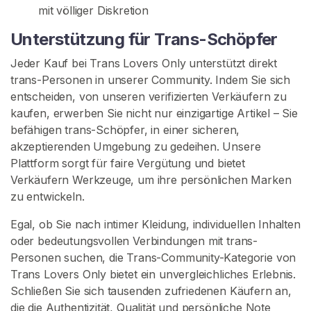
n
mit völliger Diskretion
k
Unterstützung für Trans-Schöpfer
S
Jeder Kauf bei Trans Lovers Only unterstützt direkt
U
C
trans-Personen in unserer Community. Indem Sie sich
H
entscheiden, von unseren verifizierten Verkäufern zu
E
kaufen, erwerben Sie nicht nur einzigartige Artikel – Sie
befähigen trans-Schöpfer, in einer sicheren,
akzeptierenden Umgebung zu gedeihen. Unsere
Plattform sorgt für faire Vergütung und bietet
Verkäufern Werkzeuge, um ihre persönlichen Marken
K
zu entwickeln.
o
Egal, ob Sie nach intimer Kleidung, individuellen Inhalten
n
oder bedeutungsvollen Verbindungen mit trans-
t
Personen suchen, die Trans-Community-Kategorie von
a
Trans Lovers Only bietet ein unvergleichliches Erlebnis.
k
Schließen Sie sich tausenden zufriedenen Käufern an,
t
die die Authentizität, Qualität und persönliche Note