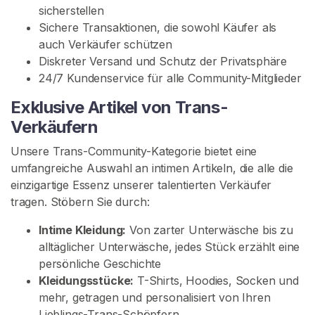
a
sicherstellen
c
Sichere Transaktionen, die sowohl Käufer als
h
auch Verkäufer schützen
V
Diskreter Versand und Schutz der Privatsphäre
e
24/7 Kundenservice für alle Community-Mitglieder
r
k
Exklusive Artikel von Trans-
ä
Verkäufern
u
Unsere Trans-Community-Kategorie bietet eine
f
umfangreiche Auswahl an intimen Artikeln, die alle die
e
einzigartige Essenz unserer talentierten Verkäufer
r
tragen. Stöbern Sie durch:
n
Intime Kleidung:
Von zarter Unterwäsche bis zu
T
alltäglicher Unterwäsche, jedes Stück erzählt eine
r
persönliche Geschichte
a
Kleidungsstücke:
T-Shirts, Hoodies, Socken und
n
mehr, getragen und personalisiert von Ihren
s
Lieblings-Trans-Schöpfern