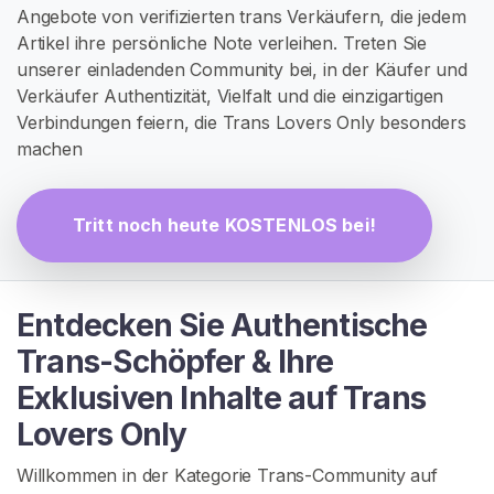
N
Angebote von verifizierten trans Verkäufern, die jedem
S
Artikel ihre persönliche Note verleihen. Treten Sie
I
unserer einladenden Community bei, in der Käufer und
E
S
Verkäufer Authentizität, Vielfalt und die einzigartigen
I
Verbindungen feiern, die Trans Lovers Only besonders
C
machen
H
K
O
S
Tritt noch heute KOSTENLOS bei!
T
E
N
L
O
Entdecken Sie Authentische
S
>
Trans-Schöpfer & Ihre
Exklusiven Inhalte auf Trans
S
Lovers Only
t
Willkommen in der Kategorie Trans-Community auf
a