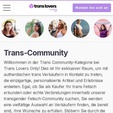
Melden Sie sich an
L
o
g
-
I
Trans-Community
n
Willkommen in der Trans Community-Kategorie bei
R
Trans Lovers Only! Dies ist Ihr exklusiver Raum, um mit
E
authentischen trans Verkäufern in Kontakt zu treten,
G
I
die einzigartige, personalisierte Artikel und Erlebnisse
S
anbieten. Egal, ob Sie als Käufer Ihr trans Fetisch
T
erkunden oder echte Verbindungen innerhalb unserer
R
I
transgender Fetisch-Community suchen, Sie werden
E
eine vielfältige Auswahl an Verkäufern finden, die bereit
R
sind, Ihre Wünsche zu erfüllen. Stöbern Sie durch die
E