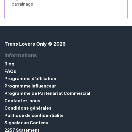
parrainage
c
u
e
i
l
Trans Lovers Only
© 2026
P
Informations
a
Blog
r
FAQs
c
Programme d’affiliation
o
Programme Influenceur
u
Programme de Partenariat Commercial
r
Contactez-nous
i
r
Conditions générales
l
Politique de confidentialité
e
Signaler un Contenu
s
2257 Statement