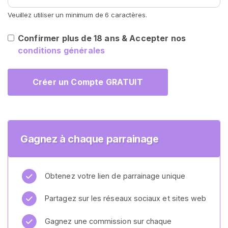
E
Z
Veuillez utiliser un minimum de 6 caractères.
-
V
Confirmer plus de 18 ans & Accepter nos
O
conditions générales
U
S
G
R
Créer un Compte GRATUIT
A
T
U
I
T
E
Gagnez à chaque parrainage
M
E
N
T
Obtenez votre lien de parrainage unique
>
Partagez sur les réseaux sociaux et sites web
A
Gagnez une commission sur chaque
c