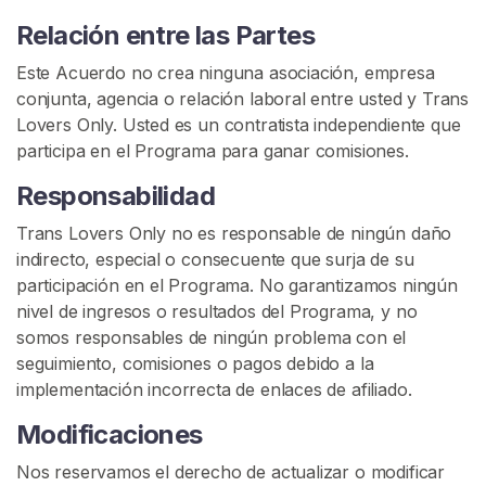
a
Relación entre las Partes
n
t
Este Acuerdo no crea ninguna asociación, empresa
i
conjunta, agencia o relación laboral entre usted y Trans
e
Lovers Only. Usted es un contratista independiente que
s
participa en el Programa para ganar comisiones.
P
Responsabilidad
i
Trans Lovers Only no es responsable de ningún daño
e
indirecto, especial o consecuente que surja de su
s
participación en el Programa. No garantizamos ningún
T
nivel de ingresos o resultados del Programa, y no
r
somos responsables de ningún problema con el
a
seguimiento, comisiones o pagos debido a la
n
implementación incorrecta de enlaces de afiliado.
s
Modificaciones
T
Nos reservamos el derecho de actualizar o modificar
r