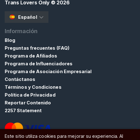
o
Trans Lovers Only
© 2026
n
t
Español
a
Información
c
t
Blog
o
Preguntas frecuentes (FAQ)
/
Programa de Afiliados
S
Programa de Influenciadores
o
Programa de Asociación Empresarial
p
Contáctanos
o
Términos y Condiciones
r
Política de Privacidad
t
Reportar Contenido
e
2257 Statement
Este sitio utiliza cookies para mejorar su experiencia. Al