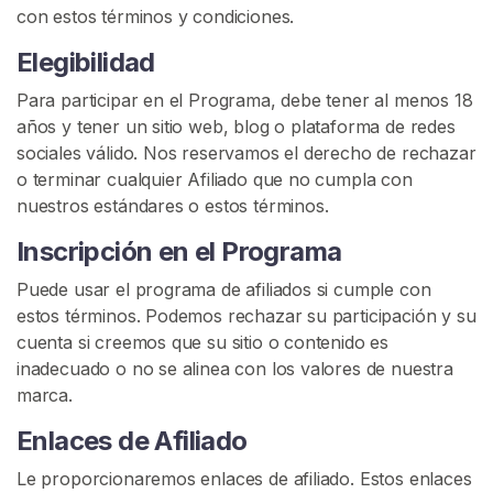
con estos términos y condiciones.
G
I
Elegibilidad
S
T
R
Para participar en el Programa, debe tener al menos 18
A
años y tener un sitio web, blog o plataforma de redes
R
sociales válido. Nos reservamos el derecho de rechazar
S
E
o terminar cualquier Afiliado que no cumpla con
G
nuestros estándares o estos términos.
R
A
Inscripción en el Programa
T
I
Puede usar el programa de afiliados si cumple con
S
estos términos. Podemos rechazar su participación y su
>
cuenta si creemos que su sitio o contenido es
inadecuado o no se alinea con los valores de nuestra
I
marca.
n
Enlaces de Afiliado
i
c
Le proporcionaremos enlaces de afiliado. Estos enlaces