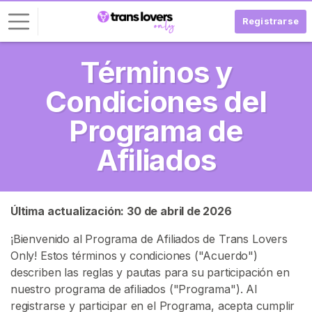
Registrarse
Términos y
I
n
Condiciones del
i
c
Programa de
i
Afiliados
a
r
S
e
Última actualización: 30 de abril de 2026
s
i
¡Bienvenido al Programa de Afiliados de Trans Lovers
ó
Only! Estos términos y condiciones ("Acuerdo")
n
describen las reglas y pautas para su participación en
nuestro programa de afiliados ("Programa"). Al
R
registrarse y participar en el Programa, acepta cumplir
E