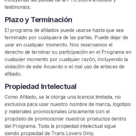
m
testimonios.
u
n
Plazo y Terminación
i
El programa de afiliados puede usarse hasta que sea
d
terminado por cualquiera de las partes. Puede dejar de
a
usar en cualquier momento. Nos reservamos el
d
derecho de terminar su participación en el Programa en
T
cualquier momento por cualquier razón, incluyendo la
r
violación de este Acuerdo o el mal uso de enlaces de
a
afiliado.
n
s
Propiedad Intelectual
T
Como Afiliado, se le otorga una licencia limitada, no
r
exclusiva para usar nuestro nombre de marca, logotipo
a
y materiales promocionales únicamente con el
n
propósito de promocionar nuestros productos dentro
s
del Programa. Toda la propiedad intelectual sigue
P
siendo propiedad de Trans Lovers Only.