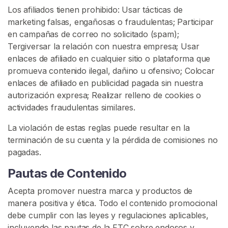
Los afiliados tienen prohibido: Usar tácticas de
e
marketing falsas, engañosas o fraudulentas; Participar
s
en campañas de correo no solicitado (spam);
Tergiversar la relación con nuestra empresa; Usar
T
enlaces de afiliado en cualquier sitio o plataforma que
r
promueva contenido ilegal, dañino u ofensivo; Colocar
a
enlaces de afiliado en publicidad pagada sin nuestra
n
autorización expresa; Realizar relleno de cookies o
s
actividades fraudulentas similares.
C
o
La violación de estas reglas puede resultar en la
n
terminación de su cuenta y la pérdida de comisiones no
t
pagadas.
e
Pautas de Contenido
n
t
Acepta promover nuestra marca y productos de
manera positiva y ética. Todo el contenido promocional
C
debe cumplir con las leyes y regulaciones aplicables,
o
incluyendo las pautas de la FTC sobre endosos y