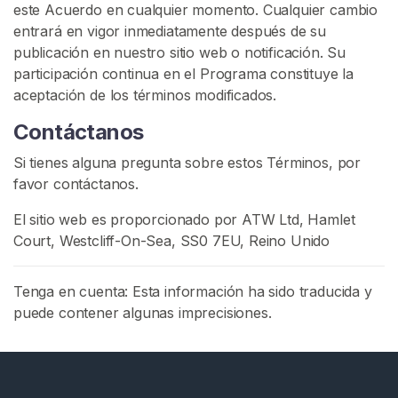
este Acuerdo en cualquier momento. Cualquier cambio
a
entrará en vigor inmediatamente después de su
n
publicación en nuestro sitio web o notificación. Su
s
participación continua en el Programa constituye la
K
aceptación de los términos modificados.
i
n
Contáctanos
k
Si tienes alguna pregunta sobre estos Términos, por
favor contáctanos.
B
U
S
El sitio web es proporcionado por ATW Ltd, Hamlet
C
Court, Westcliff-On-Sea, SS0 7EU, Reino Unido
A
R
Tenga en cuenta: Esta información ha sido traducida y
puede contener algunas imprecisiones.
C