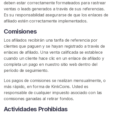
i
deben estar correctamente formateados para rastrear
o
ventas o leads generados a través de sus referencias.
Es su responsabilidad asegurarse de que los enlaces de
afiliado estén correctamente implementados.
E
x
Comisiones
p
l
Los afiliados recibirán una tarifa de referencia por
o
clientes que paguen y se hayan registrado a través de
r
enlaces de afiliado. Una venta calificada se establece
a
cuando un cliente hace clic en un enlace de afiliado y
r
completa un pago en nuestro sitio web dentro del
V
período de seguimiento.
e
Los pagos de comisiones se realizan mensualmente, o
n
más rápido, en forma de KinkCoins. Usted es
d
responsable de cualquier impuesto asociado con las
e
comisiones ganadas al retirar fondos.
d
o
Actividades Prohibidas
r